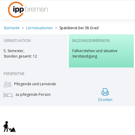
Startseite
Lernsituationen
Spätdienst bei 38 Grad
LERNSITUATION
BILDUNGSDIMENSION
5. Semester,
Fallverstehen und situative
Stunden gesamt: 12
Verständigung
PERSPEKTIVE
Pflegende und Lernende
zu pflegende Person
Drucken