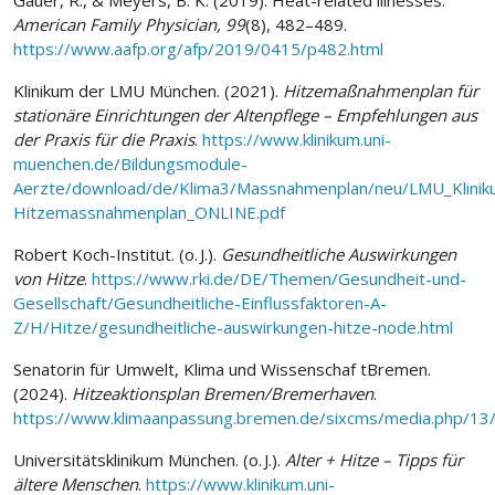
American Family Physician, 99
(8), 482–489.
https://www.aafp.org/afp/2019/0415/p482.html
Klinikum der LMU München. (2021).
Hitzemaßnahmenplan für
stationäre Einrichtungen der Altenpflege – Empfehlungen aus
der Praxis für die Praxis
.
https://www.klinikum.uni-
muenchen.de/Bildungsmodule-
Aerzte/download/de/Klima3/Massnahmenplan/neu/LMU_Klinik
Hitzemassnahmenplan_ONLINE.pdf
Robert Koch-Institut. (o. J.).
Gesundheitliche Auswirkungen
von Hitze
.
https://www.rki.de/DE/Themen/Gesundheit-und-
Gesellschaft/Gesundheitliche-Einflussfaktoren-A-
Z/H/Hitze/gesundheitliche-auswirkungen-hitze-node.html
Senatorin für Umwelt, Klima und Wissenschaf tBremen.
(2024).
Hitzeaktionsplan Bremen/Bremerhaven
.
https://www.klimaanpassung.bremen.de/sixcms/media.php/13/H
Universitätsklinikum München. (o. J.).
Alter + Hitze – Tipps für
ältere Menschen
.
https://www.klinikum.uni-