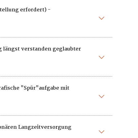
ellung erfordert) -
g längst verstanden geglaubter
grafische "Spür"aufgabe mit
tionären Langzeitversorgung