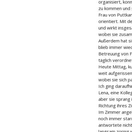
organisiert, ko
zu kommen und s
Frau von Puttkam
orientiert. Mit
und wirkt insges
wobei sie zusa
Außerdem hat si
blieb immer wied
Betreuung von F
täglich verordne
Heute Mittag, ku
weit aufgerissen
wobei sie sich p
Ich ging daraufh
Lena, eine Kolle
aber sie sprang 
Richtung ihres Z
Im Zimmer angek
noch immer starr
antwortete nicht
langsam zornig w