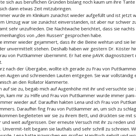
nnte sich aus beruflichen Gründen bislang noch kaum um ihre Ta
ich dann etwas Zeit mitzubringen.
mer wurde im Klinikum zunächst wieder aufgefüllt und ist jetzt 
 dem Umzug war sie zunächst einverstanden, ist aber nur schwer 
amt sehr unzufrieden. Die Nachtwache berichtet, dass sie nachts 
mmenhanglos von „den Russen“ gesprochen habe.
e immer wieder gejammert, dass ihr die Beine wehtun und sie lie
er unvermittelt stehen. Deshalb haben wir gestern Dr. Köster hin
rau von Puttkammer übernimmt. Er hat eine pAVK diagnostizier
t.
rz nach der Übergabe, wollte ich gerade zu Frau von Puttkammer g
en Augen und schreienden Lauten entgegen. Sie war vollständig ent
anisch an den Rollator klammerte.
in auf sie zu, begab mich auf Augenhöhe mit ihr und versuchte sie 
gin, kam mir zu Hilfe und Frau von Puttkammer wurde immer pani-s
immer wieder auf. Daraufhin hakten Lena und ich Frau von Puttkam
immers. Daraufhin fing Frau von Puttkammer an, um sich zu schlage
ommen begleiteten wir sie zu ihrem Bett, und drückten sie mit s
 und weit aufgerissen. Der erneute Versuch mit ihr zu reden und si
. Unvermit-telt begann sie lauthals und sehr schrill zu schreien. 
urde. Lena hatte inzwischen ein großes Handtuch geholt und woll