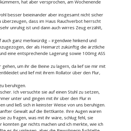
nte kümmern, hat aber versprochen, am Wochenende
wohl besser beieinander aber insgesamt nicht sicher
zu überzeugen, dass im Haus Rauchverbot herrscht
sehr unruhig ist und dann auch wirres Zeug erzählt,
f auch ganz merkwürdig – irgendwie hinkend und
zugezogen, der als Heimarzt zukünftig die ärztliche
t und eine entsprechende Lagerung sowie 100mg ASS
ehen, um ihr die Beine zu lagern, da lief sie mir mit
kleidet und lief mit ihrem Rollator über den Flur,
zu beruhigen.
cher. Ich versuchte sie auf einen Stuhl zu setzen,
mer unter und gingen mit ihr über den Flur in
n und ließ sich in keinster Weise von uns beruhigen.
anfter Gewalt auf die Bettkante. Ihre Augen waren
e zu fragen, was mit ihr wäre, schlug fehl, sie
Wir konnten gar nichts machen und ich merkte, wie ich
te es ihr umlegen, aber die Bewohnerin fuchtelte