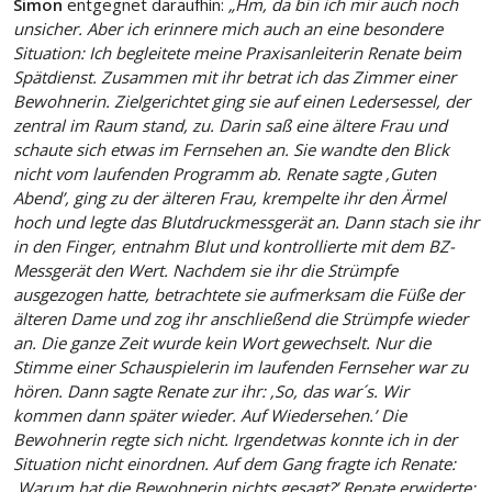
Simon
entgegnet daraufhin:
„Hm, da bin ich mir auch noch
unsicher. Aber ich erinnere mich auch an eine besondere
Situation: Ich begleitete meine Praxisanleiterin Renate beim
Spätdienst. Zusammen mit ihr betrat ich das Zimmer einer
Bewohnerin. Zielgerichtet ging sie auf einen Ledersessel, der
zentral im Raum stand, zu. Darin saß eine ältere Frau und
schaute sich etwas im Fernsehen an. Sie wandte den Blick
nicht vom laufenden Programm ab. Renate sagte ‚Guten
Abend’, ging zu der älteren Frau, krempelte ihr den Ärmel
hoch und legte das Blutdruckmessgerät an. Dann stach sie ihr
in den Finger, entnahm Blut und kontrollierte mit dem BZ-
Messgerät den Wert. Nachdem sie ihr die Strümpfe
ausgezogen hatte, betrachtete sie aufmerksam die Füße der
älteren Dame und zog ihr anschließend die Strümpfe wieder
an. Die ganze Zeit wurde kein Wort gewechselt. Nur die
Stimme einer Schauspielerin im laufenden Fernseher war zu
hören. Dann sagte Renate zur ihr: ‚So, das war´s. Wir
kommen dann später wieder. Auf Wiedersehen.’ Die
Bewohnerin regte sich nicht. Irgendetwas konnte ich in der
Situation nicht einordnen. Auf dem Gang fragte ich Renate:
‚Warum hat die Bewohnerin nichts gesagt?’ Renate erwiderte: