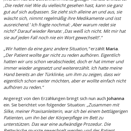
‚Die redet nie! Wie du vielleicht gesehen hast, kann sie ganz
gut auf sich aufpassen. Sie zieht sich alleine an und aus, sie
wäscht sich, nimmt regelmäßig ihre Medikamente und isst
ausreichend.’ Ich fragte nochmal: ‚Aber warum redet sie
nicht?’ Darauf wieder Renate: ‚Das weiß ich nicht. Mit mir hat
sie auf jeden Fall noch nie ein Wort gewechselt!’.“
„Wir hatten da eine ganz andere Situation,“
erzählt
Maria
.
„Der Patient wollte gar nicht zu reden aufhören. Eigentlich
hatten wir uns schon verabschiedet, doch er hat immer und
immer wieder angesetzt und weitererzählt. Ich hatte meine
Hand bereits an der Türklinke, um ihm zu zeigen, dass wir
eigentlich schon weiter möchten, aber er wollte einfach nicht
aufhören zu reden.“
Angeregt von den Erzählungen bringt sich nun auch
Johanna
ein. Sie berichtet von folgender Situation:
„Zusammen mit
Silke, meiner Praxisanleiterin, war ich bei einem bettlägerigen
Patienten, um ihn bei der Körperpflege im Bett zu
unterstützen. Das war eine aufwändige Prozedur. Die
Bettwäsche musste gewechselt werden und der Patient