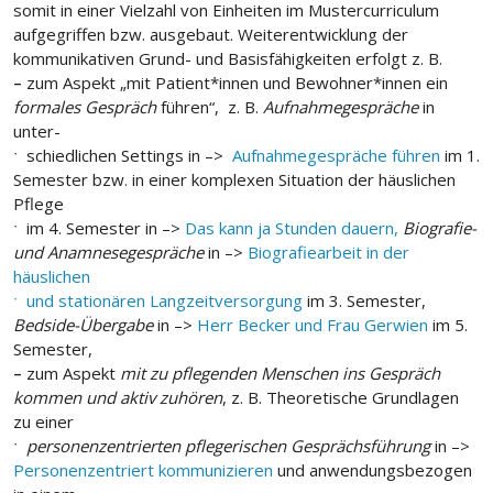
somit in einer Vielzahl von Einheiten im Mustercurriculum
aufgegriffen bzw. ausgebaut. Weiterentwicklung der
kommunikativen Grund- und Basisfähigkeiten erfolgt z. B.
–
zum Aspekt „mit Patient*innen und Bewohner*innen ein
formales Gespräch
führen“, z. B.
Aufnahmegespräche
in
unter-
ˑ schiedlichen Settings in –>
Aufnahmegespräche führen
im 1.
Semester bzw. in einer komplexen Situation der häuslichen
Pflege
ˑ im 4. Semester in –>
Das kann ja Stunden dauern,
Biografie-
und Anamnesegespräche
in –>
Biografiearbeit in der
häuslichen
ˑ und stationären Langzeitversorgung
im 3. Semester,
Bedside-Übergabe
in –>
Herr Becker und Frau Gerwien
im 5.
Semester,
–
zum Aspekt
mit zu pflegenden Menschen ins Gespräch
kommen und aktiv zuhören
, z. B. Theoretische Grundlagen
zu einer
ˑ
personenzentrierten pflegerischen Gesprächsführung
in –>
Personenzentriert kommunizieren
und anwendungsbezogen