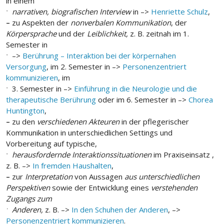
in einem
ˑ
narrativen, biografischen Interview
in –>
Henriette Schulz
,
–
zu Aspekten der
nonverbalen Kommunikation
, der
Körpersprache
und der
Leiblichkeit,
z. B. zeitnah im 1.
Semester in
ˑ –>
Berührung – Interaktion bei der körpernahen
Versorgung
, im 2. Semester in –>
Personenzentriert
kommunizieren
, im
ˑ 3. Semester in –>
Einführung in die Neurologie und die
therapeutische Berührung
oder im 6. Semester in –>
Chorea
Huntington
,
–
zu den
verschiedenen Akteuren
in der pflegerischer
Kommunikation in unterschiedlichen Settings und
Vorbereitung auf typische,
ˑ
herausfordernde Interaktionssituationen
im Praxiseinsatz ,
z. B. –>
In fremden Haushalten
,
–
zur
Interpretation
von Aussagen
aus unterschiedlichen
Perspektiven
sowie der Entwicklung eines
verstehenden
Zugangs zum
ˑ Anderen,
z. B. –>
In den Schuhen der Anderen
, –>
Personenzentriert kommunizieren
.