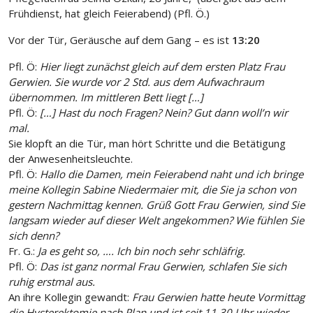
Frühdienst, hat gleich Feierabend) (Pfl. Ö.)
Vor der Tür, Geräusche auf dem Gang – es ist
13:20
Pfl. Ö:
Hier liegt zunächst gleich auf dem ersten Platz Frau
Gerwien. Sie wurde vor 2 Std. aus dem Aufwachraum
übernommen. Im mittleren Bett liegt […]
Pfl. Ö:
[…] Hast du noch Fragen? Nein? Gut dann woll’n wir
mal.
Sie klopft an die Tür, man hört Schritte und die Betätigung
der Anwesenheitsleuchte.
Pfl. Ö:
Hallo die Damen, mein Feierabend naht und ich bringe
meine Kollegin Sabine Niedermaier mit, die Sie ja schon von
gestern Nachmittag kennen. Grüß Gott Frau Gerwien, sind Sie
langsam wieder auf dieser Welt angekommen? Wie fühlen Sie
sich denn?
Fr. G.:
Ja es geht so, …. Ich bin noch sehr schläfrig.
Pfl. Ö:
Das ist ganz normal Frau Gerwien, schlafen Sie sich
ruhig erstmal aus.
An ihre Kollegin gewandt:
Frau Gerwien hatte heute Vormittag
die Hysterektomie nach Plan und ist seit 11.30 Uhr wieder