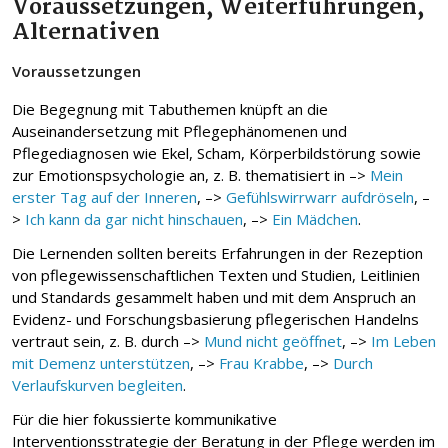
Voraussetzungen, Weiterführungen,
Alternativen
Voraussetzungen
Die Begegnung mit Tabuthemen knüpft an die
Auseinandersetzung mit Pflegephänomenen und
Pflegediagnosen wie Ekel, Scham, Körperbildstörung sowie
zur Emotionspsychologie an, z. B. thematisiert in –>
Mein
erster Tag auf der Inneren
, –>
Gefühlswirrwarr aufdröseln
, –
>
Ich kann da gar nicht hinschauen
, –>
Ein Mädchen
.
Die Lernenden sollten bereits Erfahrungen in der Rezeption
von pflegewissenschaftlichen Texten und Studien, Leitlinien
und Standards gesammelt haben und mit dem Anspruch an
Evidenz- und Forschungsbasierung pflegerischen Handelns
vertraut sein, z. B. durch –>
Mund nicht geöffnet
, –>
Im Leben
mit Demenz unterstützen
, –>
Frau Krabbe
, –>
Durch
Verlaufskurven begleiten
.
Für die hier fokussierte kommunikative
Interventionsstrategie der Beratung in der Pflege werden im