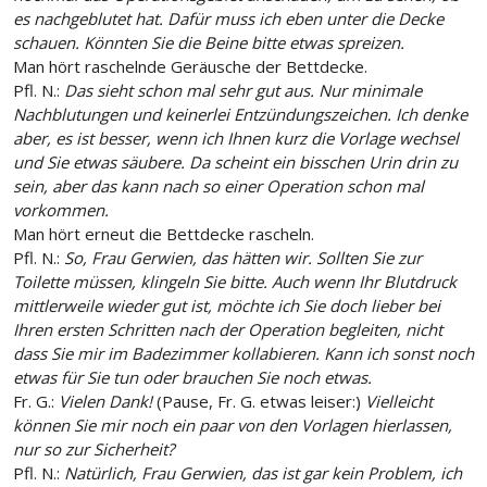
es nachgeblutet hat. Dafür muss ich eben unter die Decke
schauen. Könnten Sie die Beine bitte etwas spreizen.
Man hört raschelnde Geräusche der Bettdecke.
Pfl. N.:
Das sieht schon mal sehr gut aus. Nur minimale
Nachblutungen und keinerlei Entzündungszeichen. Ich denke
aber, es ist besser, wenn ich Ihnen kurz die Vorlage wechsel
und Sie etwas säubere. Da scheint ein bisschen Urin drin zu
sein, aber das kann nach so einer Operation schon mal
vorkommen.
Man hört erneut die Bettdecke rascheln.
Pfl. N.:
So, Frau Gerwien, das hätten wir. Sollten Sie zur
Toilette müssen, klingeln Sie bitte. Auch wenn Ihr Blutdruck
mittlerweile wieder gut ist, möchte ich Sie doch lieber bei
Ihren ersten Schritten nach der Operation begleiten, nicht
dass Sie mir im Badezimmer kollabieren. Kann ich sonst noch
etwas für Sie tun oder brauchen Sie noch etwas.
Fr. G.:
Vielen Dank!
(Pause, Fr. G. etwas leiser:)
Vielleicht
können Sie mir noch ein paar von den Vorlagen hierlassen,
nur so zur Sicherheit?
Pfl. N.:
Natürlich, Frau Gerwien, das ist gar kein Problem, ich