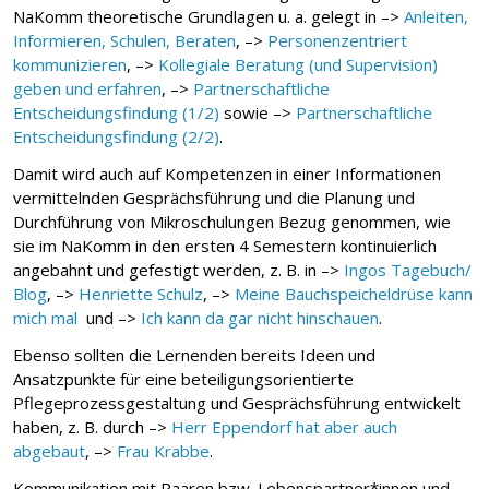
NaKomm theoretische Grundlagen u. a. gelegt in –>
Anleiten,
Informieren, Schulen, Beraten
, –>
Personenzentriert
kommunizieren
, –>
Kollegiale Beratung (und Supervision)
geben und erfahren
, –>
Partnerschaftliche
Entscheidungsfindung (1/2)
sowie –>
Partnerschaftliche
Entscheidungsfindung (2/2)
.
Damit wird auch auf Kompetenzen in einer Informationen
vermittelnden Gesprächsführung und die Planung und
Durchführung von Mikroschulungen Bezug genommen, wie
sie im NaKomm in den ersten 4 Semestern kontinuierlich
angebahnt und gefestigt werden, z. B. in –>
Ingos Tagebuch/
Blog
, –>
Henriette Schulz
, –>
Meine Bauchspeicheldrüse kann
mich mal
und –>
Ich kann da gar nicht hinschauen
.
Ebenso sollten die Lernenden bereits Ideen und
Ansatzpunkte für eine beteiligungsorientierte
Pflegeprozessgestaltung und Gesprächsführung entwickelt
haben, z. B. durch –>
Herr Eppendorf hat aber auch
abgebaut
, –>
Frau Krabbe
.
Kommunikation mit Paaren bzw. Lebenspartner*innen und